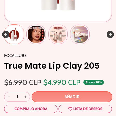
FOCALLURE
True Mate Lip Clay 205
Precio regular
Precio de oferta
$6.990 CLP
$4.990 CLP
Ahorra 28%
AÑADIR
CÓMPRALO AHORA
LISTA DE DESEOS