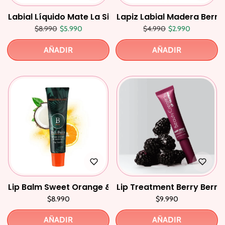
Labial Líquido Mate La Sirena
Lapiz Labial Madera Berry
Precio regular
Precio de oferta
Precio regular
Precio de oferta
$8.990
$5.990
$4.990
$2.990
AÑADIR
AÑADIR
Lip Balm Sweet Orange & Coconut
Lip Treatment Berry Berry
$8.990
$9.990
AÑADIR
AÑADIR