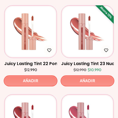
Ahorra 15%
Juicy Lasting Tint 22 Pomelo Skin
Juicy Lasting Tint 23 Nuc
Precio regular
Precio de oferta
$12.990
$12.990
$10.990
AÑADIR
AÑADIR