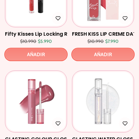
Fifty Kisses Lip Locking Ruby Romance
FRESH KISS LIP CREME DAT
Precio regular
Precio de oferta
Precio regular
Precio de oferta
$10.990
$5.990
$10.990
$7.990
AÑADIR
AÑADIR