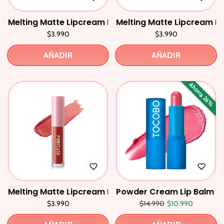
Melting Matte Lipcream P02 Mysterious
Melting Matte Lipcream 
$3.990
$3.990
AÑADIR
AÑADIR
Ahorra 26%
Melting Matte Lipcream R03 On Mode
Powder Cream Lip Balm Ro
Precio regular
Precio de oferta
$3.990
$14.990
$10.990