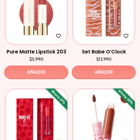
Pure Matte Lipstick 203
Set Babe O’Clock
$5.990
$12.990
AÑADIR
AÑADIR
Ahorra 42%
Ahorra 21%