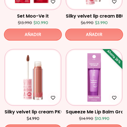
Set Moo-Ve it
Silky velvet lip cream BB0
Precio regular
Precio de oferta
Precio regular
Precio de oferta
$13.990
$10.990
$6.990
$3.990
AÑADIR
AÑADIR
Ahorra 26%
Silky velvet lip cream PK05
Squeeze Me Lip Balm Gra
Precio regular
Precio de oferta
$4.990
$14.990
$10.990