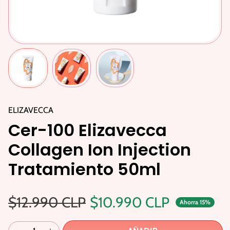
ELIZAVECCA
Cer-100 Elizavecca
Collagen Ion Injection
Tratamiento 50ml
Precio regular
Precio de oferta
$12.990 CLP
$10.990 CLP
Ahorra 15%